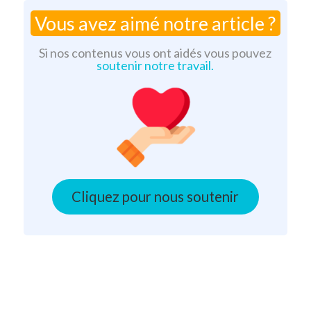
bien
ou
Vous avez aimé notre article ?
comprendre
Rénovation)
Si nos contenus vous ont aidés vous pouvez
soutenir notre travail.
Cliquez pour nous soutenir