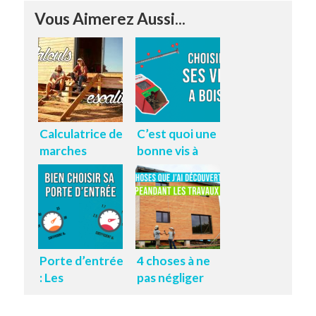
Vous Aimerez Aussi...
Calculatrice de
C’est quoi une
marches
bonne vis à
d’escalier –
bois ?
Calculette de
Blondel
Porte d’entrée
4 choses à ne
: Les
pas négliger
caractéristiques
sur un chantier
techniques à
(Construction