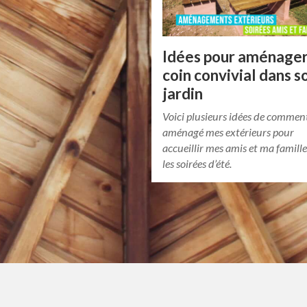
Idées pour aménager
coin convivial dans s
jardin
Voici plusieurs idées de comment 
aménagé mes extérieurs pour
accueillir mes amis et ma famill
les soirées d’été.