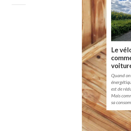
Le vél
comme 
voitur
Quand on 
énergétiqu
est de réd
Mais comm
sa consom