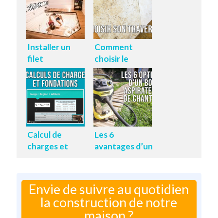
Installer un
Comment
filet
choisir le
d’habitation
travertin ?
dans un vide de
mezzanine
Calcul de
Les 6
charges et
avantages d’un
Fondations
bon aspirateur
de chantier
Envie de suivre au quotidien
la construction de notre
maison ?